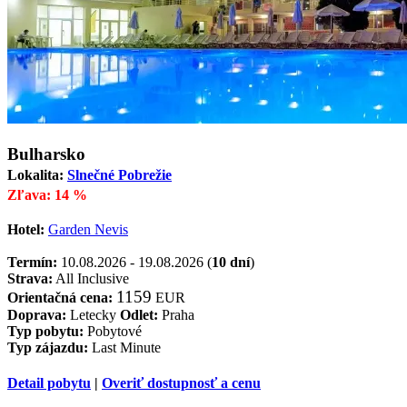
Bulharsko
Lokalita:
Slnečné Pobrežie
Zľava: 14 %
Hotel:
Garden Nevis
Termín:
10.08.2026 - 19.08.2026 (
10 dní
)
Strava:
All Inclusive
1159
Orientačná cena:
EUR
Doprava:
Letecky
Odlet:
Praha
Typ pobytu:
Pobytové
Typ zájazdu:
Last Minute
Detail pobytu
|
Overiť dostupnosť a cenu