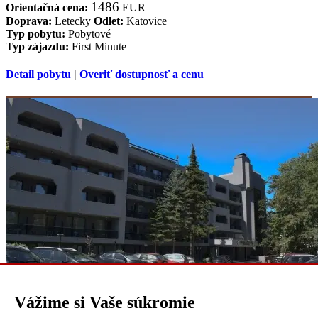
1486
Orientačná cena:
EUR
Doprava:
Letecky
Odlet:
Katovice
Typ pobytu:
Pobytové
Typ zájazdu:
First Minute
Detail pobytu
|
Overiť dostupnosť a cenu
Vážime si Vaše súkromie