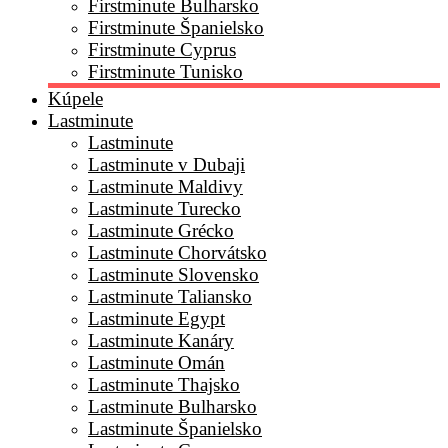
Firstminute Bulharsko
Firstminute Španielsko
Firstminute Cyprus
Firstminute Tunisko
Kúpele
Lastminute
Lastminute
Lastminute v Dubaji
Lastminute Maldivy
Lastminute Turecko
Lastminute Grécko
Lastminute Chorvátsko
Lastminute Slovensko
Lastminute Taliansko
Lastminute Egypt
Lastminute Kanáry
Lastminute Omán
Lastminute Thajsko
Lastminute Bulharsko
Lastminute Španielsko