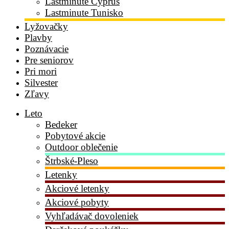
Lastminute Cyprus
Lastminute Tunisko
Lyžovačky
Plavby
Poznávacie
Pre seniorov
Pri mori
Silvester
Zľavy
Leto
Bedeker
Pobytové akcie
Outdoor oblečenie
Štrbské-Pleso
Letenky
Akciové letenky
Akciové pobyty
Vyhľadávač dovoleniek