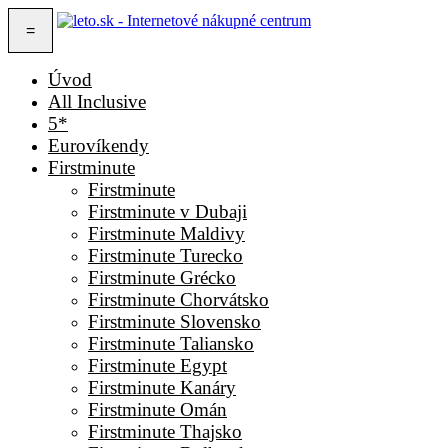
=
Úvod
All Inclusive
5*
Eurovíkendy
Firstminute
Firstminute
Firstminute v Dubaji
Firstminute Maldivy
Firstminute Turecko
Firstminute Grécko
Firstminute Chorvátsko
Firstminute Slovensko
Firstminute Taliansko
Firstminute Egypt
Firstminute Kanáry
Firstminute Omán
Firstminute Thajsko