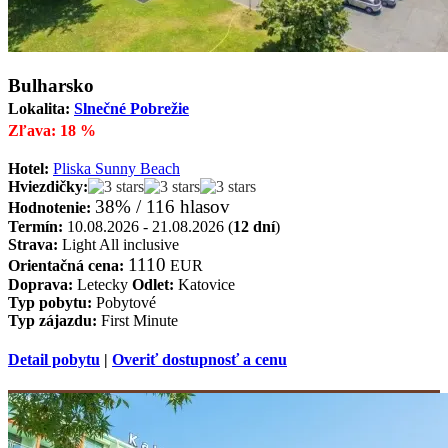
Bulharsko
Lokalita:
Slnečné Pobrežie
Zľava: 18 %
Hotel:
Pliska Sunny Beach
Hviezdičky:
38% / 116 hlasov
Hodnotenie:
Termín:
10.08.2026 - 21.08.2026 (
12 dní
)
Strava:
Light All inclusive
1110
Orientačná cena:
EUR
Doprava:
Letecky
Odlet:
Katovice
Typ pobytu:
Pobytové
Typ zájazdu:
First Minute
Detail pobytu
|
Overiť dostupnosť a cenu