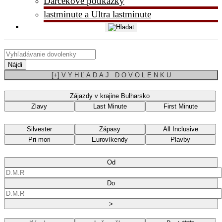
Darčekové poukážky
lastminute a Ultra lastminute
Nájdi
[+] V Y H Ľ A D A J D O V O L E N K U
Zájazdy v krajine Bulharsko
Zlavy
Last Minute
First Minute
Silvester
Zápasy
All Inclusive
Pri mori
Eurovíkendy
Plavby
Od
Do
>