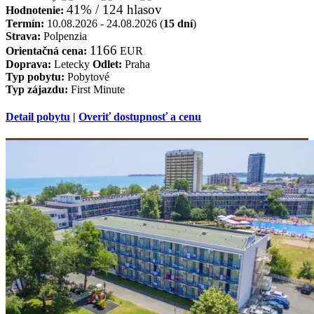
41% / 124 hlasov
Hodnotenie:
Termín:
10.08.2026 - 24.08.2026 (
15 dní
)
Strava:
Polpenzia
1166
Orientačná cena:
EUR
Doprava:
Letecky
Odlet:
Praha
Typ pobytu:
Pobytové
Typ zájazdu:
First Minute
Detail pobytu
|
Overiť dostupnosť a cenu