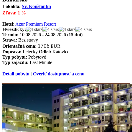
Lokalita:
Sv. Konštantín
Zľava: 1 %
Hotel:
Azur Premium Resort
Hviezdičky:
Termín:
10.08.2026 - 24.08.2026 (
15 dní
)
Strava:
Bez stravy
1706
Orientačná cena:
EUR
Doprava:
Letecky
Odlet:
Katovice
Typ pobytu:
Pobytové
Typ zájazdu:
Last Minute
Detail pobytu
|
Overiť dostupnosť a cenu