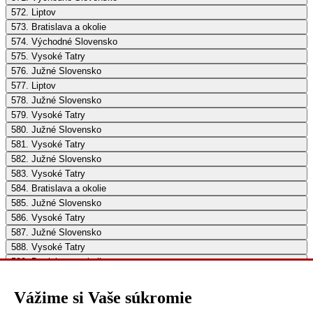
572. Liptov
573. Bratislava a okolie
574. Východné Slovensko
575. Vysoké Tatry
576. Južné Slovensko
577. Liptov
578. Južné Slovensko
579. Vysoké Tatry
580. Južné Slovensko
581. Vysoké Tatry
582. Južné Slovensko
583. Vysoké Tatry
584. Bratislava a okolie
585. Južné Slovensko
586. Vysoké Tatry
587. Južné Slovensko
588. Vysoké Tatry
589. Bratislava a okolie
590. Južné Slovensko
591. Východné Slovensko
Vážime si Vaše súkromie
592. Vysoké Tatry