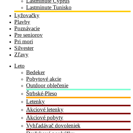
Lastminute Cyprus
Lastminute Tunisko
Lyžovačky
Plavby
Poznávacie
Pre seniorov
Pri mori
Silvester
Zľavy
Leto
Bedeker
Pobytové akcie
Outdoor oblečenie
Štrbské-Pleso
Letenky
Akciové letenky
Akciové pobyty
Vyhľadávač dovoleniek