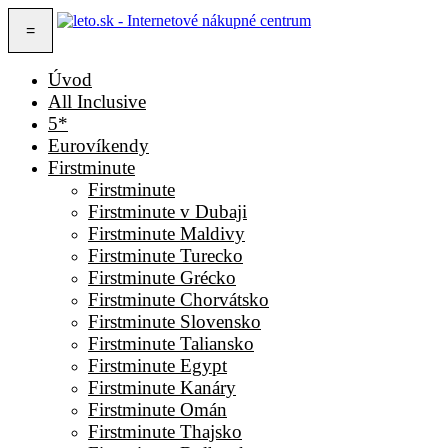
=
Úvod
All Inclusive
5*
Eurovíkendy
Firstminute
Firstminute
Firstminute v Dubaji
Firstminute Maldivy
Firstminute Turecko
Firstminute Grécko
Firstminute Chorvátsko
Firstminute Slovensko
Firstminute Taliansko
Firstminute Egypt
Firstminute Kanáry
Firstminute Omán
Firstminute Thajsko