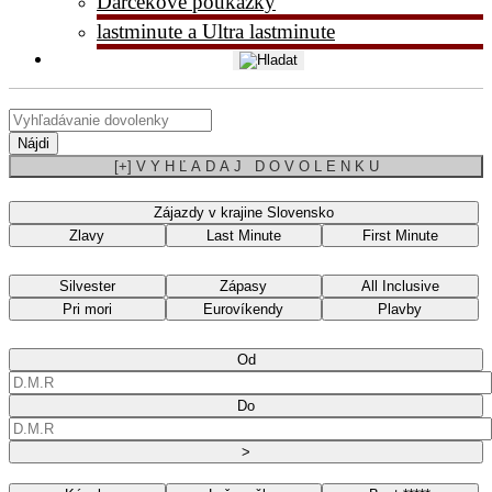
Darčekové poukážky
lastminute a Ultra lastminute
Nájdi
[+] V Y H Ľ A D A J D O V O L E N K U
Zájazdy v krajine Slovensko
Zlavy
Last Minute
First Minute
Silvester
Zápasy
All Inclusive
Pri mori
Eurovíkendy
Plavby
Od
Do
>