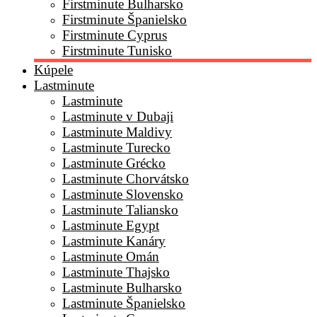
Firstminute Bulharsko
Firstminute Španielsko
Firstminute Cyprus
Firstminute Tunisko
Kúpele
Lastminute
Lastminute
Lastminute v Dubaji
Lastminute Maldivy
Lastminute Turecko
Lastminute Grécko
Lastminute Chorvátsko
Lastminute Slovensko
Lastminute Taliansko
Lastminute Egypt
Lastminute Kanáry
Lastminute Omán
Lastminute Thajsko
Lastminute Bulharsko
Lastminute Španielsko