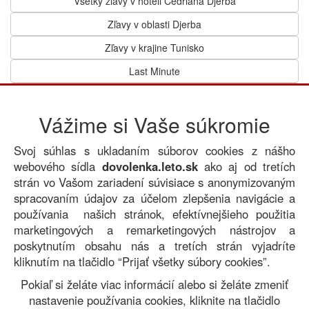
Všetky zľavy v hoteli Cedriana Djerba
Zľavy v oblasti Djerba
Zľavy v krajine Tunisko
Last Minute
Lastminute v hoteli Cedriana Djerba
Vážime si Vaše súkromie
Lastminute v oblasti Djerba
Lastminute v krajine Tunisko
Svoj súhlas s ukladaním súborov cookies z nášho
First Minute
webového sídla
dovolenka.leto.sk
ako aj od tretích
strán vo Vašom zariadení súvisiace s anonymizovaným
Firstminute v hoteli Cedriana Djerba
spracovaním údajov za účelom zlepšenia navigácie a
Firstminute v oblasti Djerba
používania našich stránok, efektívnejšieho použitia
marketingových a remarketingových nástrojov a
Firstminute v krajine Tunisko
poskytnutím obsahu nás a tretích strán vyjadríte
kliknutím na tlačidlo “Prijať všetky súbory cookies”.
Pokiaľ si želáte viac informácií alebo si želáte zmeniť
nastavenie používania cookies, kliknite na tlačidlo