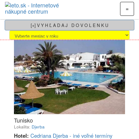
=
[+] V Y H Ľ A D A J D O V O L E N K U
Tunisko
Lokalita:
Djerba
Hotel:
Cedriana Djerba - iné voľné termíny