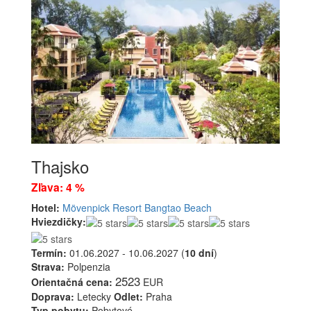
Thajsko
Zľava: 4 %
Hotel:
Mövenpick Resort Bangtao Beach
Hviezdičky:
Termín:
01.06.2027 - 10.06.2027 (
10 dní
)
Strava:
Polpenzia
2523
Orientačná cena:
EUR
Doprava:
Letecky
Odlet:
Praha
Typ pobytu:
Pobytové