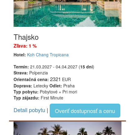
Thajsko
Zľava: 1 %
Hotel:
Koh Chang Tropicana
Termín:
21.03.2027 - 04.04.2027 (
15 dní
)
Strava:
Polpenzia
2321
Orientačná cena:
EUR
Doprava:
Letecky
Odlet:
Praha
Typ pobytu:
Pobytové + Pri mori
Typ zájazdu:
First Minute
Detail pobytu
|
Overiť dostupnosť a cenu