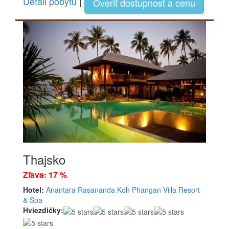
Detail pobytu
|
Overiť dostupnosť a cenu
Thajsko
Zľava: 17 %
Hotel:
Anantara Rasananda Koh Phangan Villa Resort
& Spa
Hviezdičky: