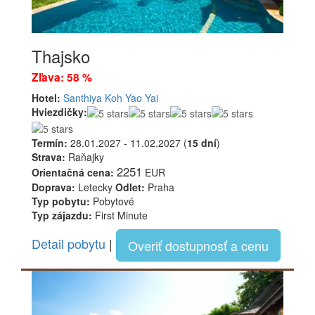
Thajsko
Zľava: 58 %
Hotel:
Santhiya Koh Yao Yai
Hviezdičky:
Termín:
28.01.2027 - 11.02.2027 (
15 dní
)
Strava:
Raňajky
2251
Orientačná cena:
EUR
Doprava:
Letecky
Odlet:
Praha
Typ pobytu:
Pobytové
Typ zájazdu:
First Minute
Detail pobytu
|
Overiť dostupnosť a cenu