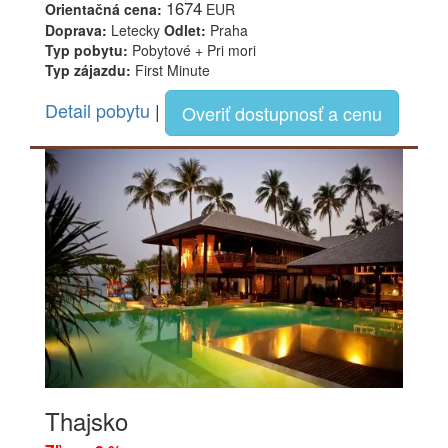
1674
Orientačná cena:
EUR
Doprava:
Letecky
Odlet:
Praha
Typ pobytu:
Pobytové + Pri mori
Typ zájazdu:
First Minute
Detail pobytu
|
Overiť dostupnosť a cenu
Thajsko