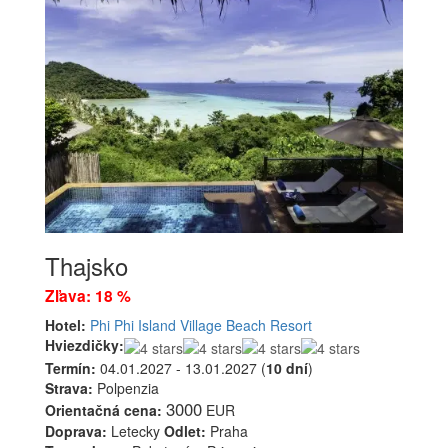
Thajsko
Zľava: 18 %
Hotel:
Phi Phi Island Village Beach Resort
Hviezdičky:
Termín:
04.01.2027 - 13.01.2027 (
10 dní
)
Strava:
Polpenzia
3000
Orientačná cena:
EUR
Doprava:
Letecky
Odlet:
Praha