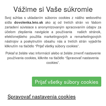
Vážime si Vaše súkromie
Termín:
03.01.2027 - 17.01.2027 (
15 dní
)
Strava:
Plná penzia
Svoj súhlas s ukladaním súborov cookies z nášho webového
3237
Orientačná cena:
EUR
sídla
dovolenka.leto.sk
ako aj od tretích strán vo Vašom
Doprava:
Letecky
Odlet:
Viedeň
zariadení súvisiace s anonymizovaným spracovaním údajov za
Typ pobytu:
Pobytové
účelom zlepšenia navigácie a používania našich stránok,
Typ zájazdu:
First Minute
efektívnejšieho použitia marketingových a remarketingových
nástrojov a poskytnutím obsahu nás a tretích strán vyjadríte
Detail pobytu
|
Overiť dostupnosť a cenu
kliknutím na tlačidlo “Prijať všetky súbory cookies”.
Pokiaľ si želáte viac informácií alebo si želáte zmeniť nastavenie
používania cookies, kliknite na tlačidlo “Spravovať nastavenia
cookies”.
Prijať všetky súbory cookies
Spravovať nastavenia cookies