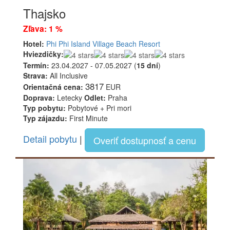
Thajsko
Zľava: 1 %
Hotel:
Phi Phi Island Village Beach Resort
Hviezdičky:
Termín:
23.04.2027 - 07.05.2027 (
15 dní
)
Strava:
All Inclusive
3817
Orientačná cena:
EUR
Doprava:
Letecky
Odlet:
Praha
Typ pobytu:
Pobytové + Pri mori
Typ zájazdu:
First Minute
Detail pobytu
|
Overiť dostupnosť a cenu