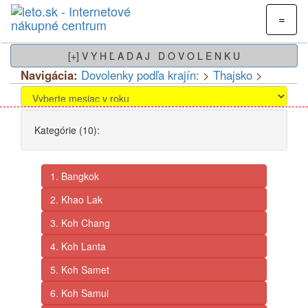
=
[+] V Y H Ľ A D A J D O V O L E N K U
Navigácia:
Dovolenky podľa krajín:
>
Thajsko
>
Kategórie (10):
1. Bangkok
2. Khao Lak
3. Koh Chang
4. Koh Lanta
5. Koh Samet
6. Koh Samui