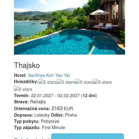
Thajsko
Hotel:
Santhiya Koh Yao Yai
Hviezdičky:
Termín:
22.01.2027 - 02.02.2027 (
12 dní
)
Strava:
Raňajky
2163
Orientačná cena:
EUR
Doprava:
Letecky
Odlet:
Praha
Typ pobytu:
Pobytové
Typ zájazdu:
First Minute