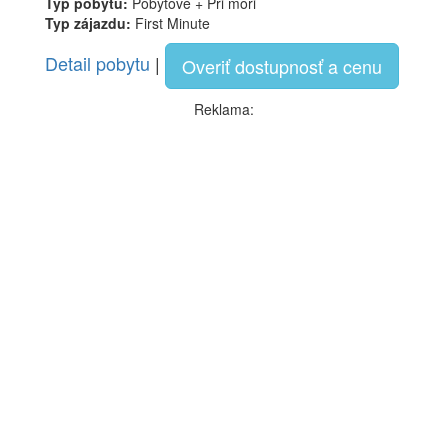
Typ pobytu:
Pobytové + Pri mori
Typ zájazdu:
First Minute
Detail pobytu
|
Overiť dostupnosť a cenu
Reklama: