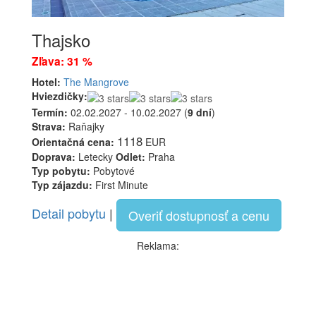
Thajsko
Zľava: 31 %
Hotel:
The Mangrove
Hviezdičky:
Termín:
02.02.2027 - 10.02.2027 (
9 dní
)
Strava:
Raňajky
1118
Orientačná cena:
EUR
Doprava:
Letecky
Odlet:
Praha
Typ pobytu:
Pobytové
Typ zájazdu:
First Minute
Detail pobytu
|
Overiť dostupnosť a cenu
Reklama: