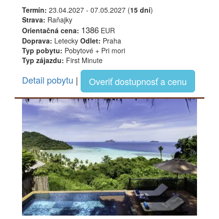
Termín:
23.04.2027 - 07.05.2027 (
15 dní
)
Strava:
Raňajky
1386
Orientačná cena:
EUR
Doprava:
Letecky
Odlet:
Praha
Typ pobytu:
Pobytové + Pri mori
Typ zájazdu:
First Minute
Detail pobytu
|
Overiť dostupnosť a cenu