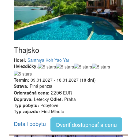
Thajsko
Hotel:
Santhiya Koh Yao Yai
Hviezdičky:
Termín:
09.01.2027 - 18.01.2027 (
10 dní
)
Strava:
Plná penzia
2256
Orientačná cena:
EUR
Doprava:
Letecky
Odlet:
Praha
Typ pobytu:
Pobytové
Typ zájazdu:
First Minute
Detail pobytu
|
Overiť dostupnosť a cenu