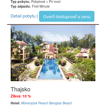
Typ pobytu:
Pobytové + Pri mori
Typ zájazdu:
First Minute
Detail pobytu
|
Overiť dostupnosť a cenu
Thajsko
Zľava: 10 %
Hotel:
Mövenpick Resort Bangtao Beach