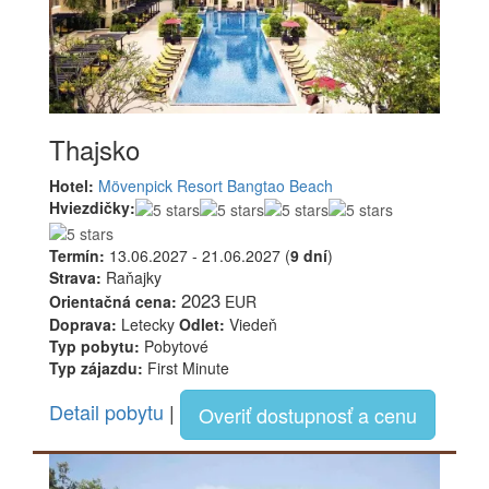
Thajsko
Hotel:
Mövenpick Resort Bangtao Beach
Hviezdičky:
Termín:
13.06.2027 - 21.06.2027 (
9 dní
)
Strava:
Raňajky
2023
Orientačná cena:
EUR
Doprava:
Letecky
Odlet:
Viedeň
Typ pobytu:
Pobytové
Typ zájazdu:
First Minute
Detail pobytu
|
Overiť dostupnosť a cenu