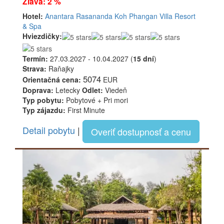
Zľava: 2 %
Hotel:
Anantara Rasananda Koh Phangan Villa Resort
& Spa
Hviezdičky:
Termín:
27.03.2027 - 10.04.2027 (
15 dní
)
Strava:
Raňajky
5074
Orientačná cena:
EUR
Doprava:
Letecky
Odlet:
Viedeň
Typ pobytu:
Pobytové + Pri mori
Typ zájazdu:
First Minute
Detail pobytu
|
Overiť dostupnosť a cenu