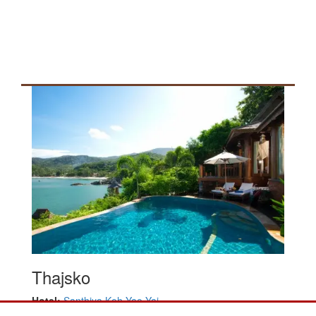
Thajsko
Hotel:
Santhiya Koh Yao Yai
Hviezdičky: