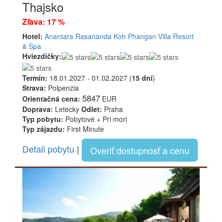
Thajsko
Zľava: 17 %
Hotel:
Anantara Rasananda Koh Phangan Villa Resort
& Spa
Hviezdičky:
Termín:
18.01.2027 - 01.02.2027 (
15 dní
)
Strava:
Polpenzia
5847
Orientačná cena:
EUR
Doprava:
Letecky
Odlet:
Praha
Typ pobytu:
Pobytové + Pri mori
Typ zájazdu:
First Minute
Detail pobytu
|
Overiť dostupnosť a cenu