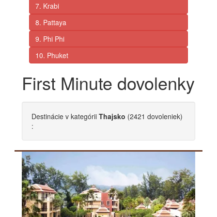
7. Krabi
8. Pattaya
9. Phi Phi
10. Phuket
First Minute dovolenky
Destinácie
v kategórii
Thajsko
(2421 dovoleniek)
: