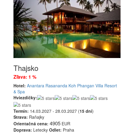
Thajsko
Zľava: 1 %
Hotel:
Anantara Rasananda Koh Phangan Villa Resort
& Spa
Hviezdičky:
Termín:
14.03.2027 - 28.03.2027 (
15 dní
)
Strava:
Raňajky
4905
Orientačná cena:
EUR
Doprava:
Letecky
Odlet:
Praha