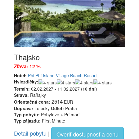
Thajsko
Zľava: 12 %
Hotel:
Phi Phi Island Village Beach Resort
Hviezdičky:
Termín:
02.02.2027 - 11.02.2027 (
10 dní
)
Strava:
Raňajky
2514
Orientačná cena:
EUR
Doprava:
Letecky
Odlet:
Praha
Typ pobytu:
Pobytové + Pri mori
Typ zájazdu:
First Minute
Detail pobytu
|
Overiť dostupnosť a cenu