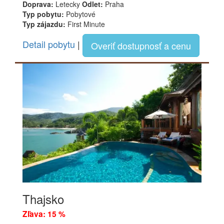
Doprava:
Letecky
Odlet:
Praha
Typ pobytu:
Pobytové
Typ zájazdu:
First Minute
Detail pobytu
|
Overiť dostupnosť a cenu
Thajsko
Zľava: 15 %