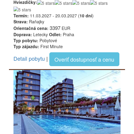
Hviezdičky:
Termín:
11.03.2027 - 20.03.2027 (
10 dní
)
Strava:
Raňajky
3397
Orientačná cena:
EUR
Doprava:
Letecky
Odlet:
Praha
Typ pobytu:
Pobytové
Typ zájazdu:
First Minute
Detail pobytu
|
Overiť dostupnosť a cenu