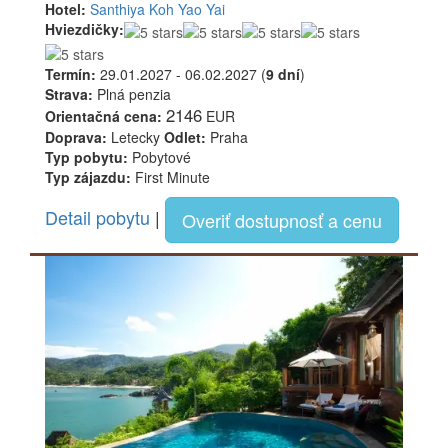
Hotel:
Santhiya Koh Yao Yai
Hviezdičky:
Termín:
29.01.2027 - 06.02.2027 (
9 dní
)
Strava:
Plná penzia
2146
Orientačná cena:
EUR
Doprava:
Letecky
Odlet:
Praha
Typ pobytu:
Pobytové
Typ zájazdu:
First Minute
Detail pobytu
|
Overiť dostupnosť a cenu