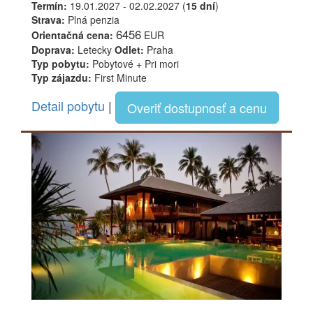
Termín:
19.01.2027 - 02.02.2027 (
15 dní
)
Strava:
Plná penzia
6456
Orientačná cena:
EUR
Doprava:
Letecky
Odlet:
Praha
Typ pobytu:
Pobytové + Pri mori
Typ zájazdu:
First Minute
Detail pobytu
|
Overiť dostupnosť a cenu