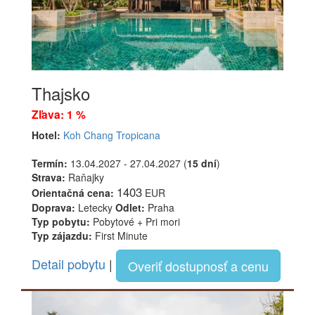
Thajsko
Zľava: 1 %
Hotel:
Koh Chang Tropicana
Termín:
13.04.2027 - 27.04.2027 (
15 dní
)
Strava:
Raňajky
1403
Orientačná cena:
EUR
Doprava:
Letecky
Odlet:
Praha
Typ pobytu:
Pobytové + Pri mori
Typ zájazdu:
First Minute
Detail pobytu
|
Overiť dostupnosť a cenu