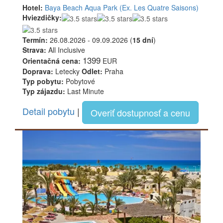
Hotel:
Baya Beach Aqua Park (Ex. Les Quatre Saisons)
Hviezdičky:
Termín:
26.08.2026 - 09.09.2026 (
15 dní
)
Strava:
All Inclusive
1399
Orientačná cena:
EUR
Doprava:
Letecky
Odlet:
Praha
Typ pobytu:
Pobytové
Typ zájazdu:
Last Minute
Detail pobytu
|
Overiť dostupnosť a cenu