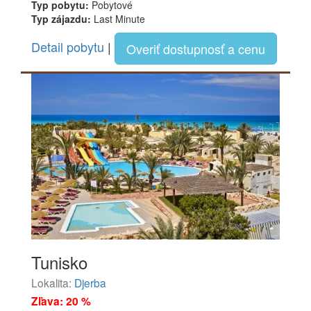
Typ pobytu:
Pobytové
Typ zájazdu:
Last Minute
Detail pobytu
|
Overiť dostupnosť a cenu
Tunisko
Lokalita:
Djerba
Zľava: 20 %