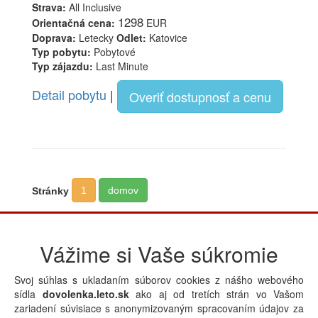
Strava:
All Inclusive
1298
Orientačná cena:
EUR
Doprava:
Letecky
Odlet:
Katovice
Typ pobytu:
Pobytové
Typ zájazdu:
Last Minute
Detail pobytu
|
Overiť dostupnosť a cenu
1
domov
Stránky
Vážime si Vaše súkromie
Svoj súhlas s ukladaním súborov cookies z nášho webového
Zájazdy v krajine Tunisko
sídla
dovolenka.leto.sk
ako aj od tretích strán vo Vašom
Silvester
Zápasy
All Inclusive
zariadení súvisiace s anonymizovaným spracovaním údajov za