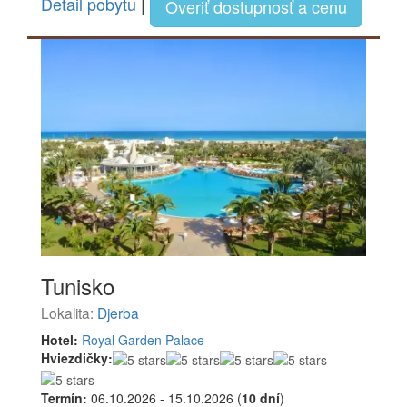
Detail pobytu
|
Overiť dostupnosť a cenu
Tunisko
Lokalita:
Djerba
Hotel:
Royal Garden Palace
Hviezdičky:
Termín:
06.10.2026 - 15.10.2026 (
10 dní
)