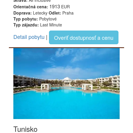
1913
Orientačná cena:
EUR
Doprava:
Letecky
Odlet:
Praha
Typ pobytu:
Pobytové
Typ zájazdu:
Last Minute
Detail pobytu
|
Overiť dostupnosť a cenu
Tunisko