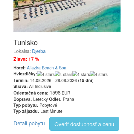
Tunisko
Lokalita:
Djerba
Zľava: 17 %
Hotel:
Aljazira Beach & Spa
Hviezdičky:
Termín:
14.08.2026 - 28.08.2026 (
15 dní
)
Strava:
All Inclusive
1596
Orientačná cena:
EUR
Doprava:
Letecky
Odlet:
Praha
Typ pobytu:
Pobytové
Typ zájazdu:
Last Minute
Detail pobytu
|
Overiť dostupnosť a cenu