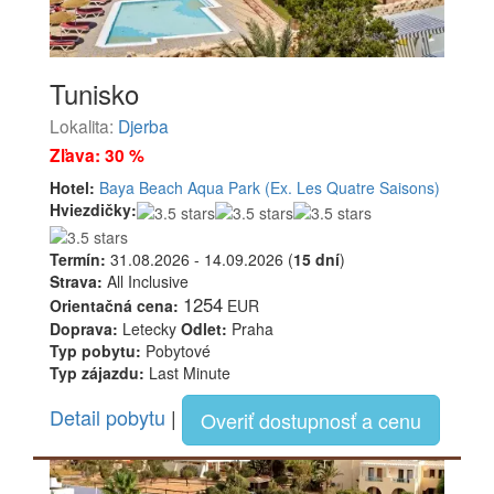
Tunisko
Lokalita:
Djerba
Zľava: 30 %
Hotel:
Baya Beach Aqua Park (Ex. Les Quatre Saisons)
Hviezdičky:
Termín:
31.08.2026 - 14.09.2026 (
15 dní
)
Strava:
All Inclusive
1254
Orientačná cena:
EUR
Doprava:
Letecky
Odlet:
Praha
Typ pobytu:
Pobytové
Typ zájazdu:
Last Minute
Detail pobytu
|
Overiť dostupnosť a cenu