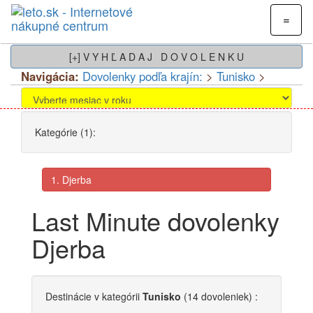
=
[+] V Y H Ľ A D A J D O V O L E N K U
Navigácia:
Dovolenky podľa krajín:
>
Tunisko
>
Kategórie (1):
1. Djerba
Last Minute dovolenky
Djerba
Destinácie
v kategórii
Tunisko
(14 dovoleniek) :