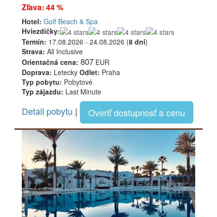
Zľava: 44 %
Hotel:
Golf Beach & Spa
Hviezdičky:
Termín:
17.08.2026 - 24.08.2026 (
8 dní
)
Strava:
All Inclusive
807
Orientačná cena:
EUR
Doprava:
Letecky
Odlet:
Praha
Typ pobytu:
Pobytové
Typ zájazdu:
Last Minute
Detail pobytu
|
Overiť dostupnosť a cenu