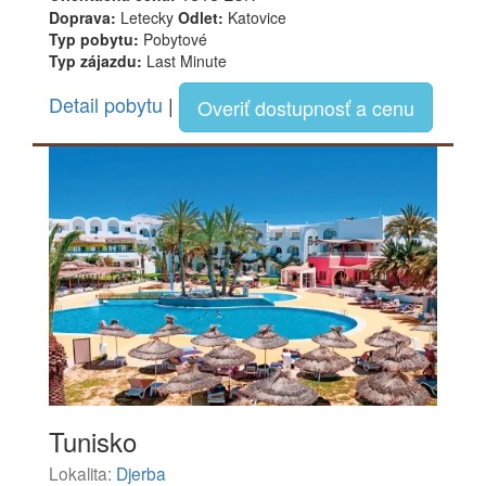
Doprava:
Letecky
Odlet:
Katovice
Typ pobytu:
Pobytové
Typ zájazdu:
Last Minute
Detail pobytu
|
Overiť dostupnosť a cenu
Tunisko
Lokalita:
Djerba