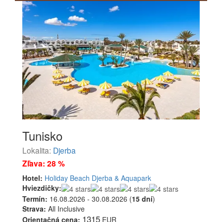
Tunisko
Lokalita:
Djerba
Zľava: 28 %
Hotel:
Holiday Beach Djerba & Aquapark
Hviezdičky:
Termín:
16.08.2026 - 30.08.2026 (
15 dní
)
Strava:
All Inclusive
1315
Orientačná cena:
EUR