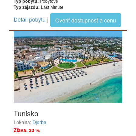
Typ pobytu:
Pobytové
Typ zájazdu:
Last Minute
Detail pobytu
|
Overiť dostupnosť a cenu
Tunisko
Lokalita:
Djerba
Zľava: 33 %