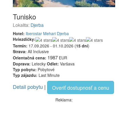
Tunisko
Lokalita:
Djerba
Hotel:
Iberostar Mehari Djerba
Hviezdičky:
Termín:
17.09.2026 - 01.10.2026 (
15 dní
)
Strava:
All Inclusive
1987
Orientačná cena:
EUR
Doprava:
Letecky
Odlet:
Varšava
Typ pobytu:
Pobytové
Typ zájazdu:
Last Minute
Detail pobytu
|
Overiť dostupnosť a cenu
Reklama: