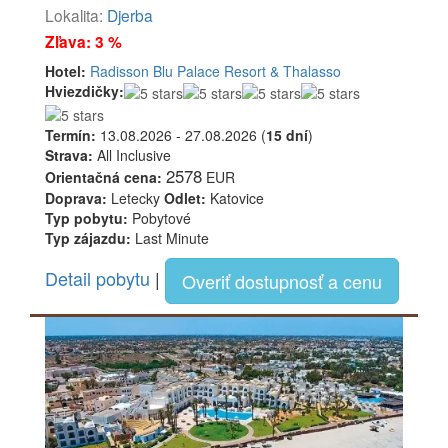
Lokalita:
Djerba
Zľava: 3 %
Hotel:
Radisson Blu Palace Resort & Thalasso
Hviezdičky:
Termín:
13.08.2026 - 27.08.2026 (
15 dní
)
Strava:
All Inclusive
2578
Orientačná cena:
EUR
Doprava:
Letecky
Odlet:
Katovice
Typ pobytu:
Pobytové
Typ zájazdu:
Last Minute
Detail pobytu
|
Overiť dostupnosť a cenu