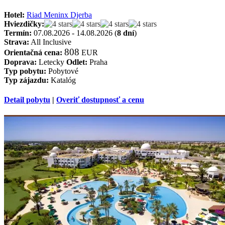
Hotel:
Riad Meninx Djerba
Hviezdičky:
Termín:
07.08.2026 - 14.08.2026 (
8 dní
)
Strava:
All Inclusive
808
Orientačná cena:
EUR
Doprava:
Letecky
Odlet:
Praha
Typ pobytu:
Pobytové
Typ zájazdu:
Katalóg
Detail pobytu
|
Overiť dostupnosť a cenu