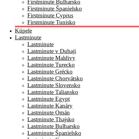
Firstminute Bulharsko
Firstminute Španielsko
Firstminute Cyprus
Firstminute Tunisko
Kúpele
Lastminute
Lastminute
Lastminute v Dubaji
Lastminute Maldivy
Lastminute Turecko
Lastminute Grécko
Lastminute Chorvátsko
Lastminute Slovensko
Lastminute Taliansko
Lastminute Egypt
Lastminute Kanáry
Lastminute Omán
Lastminute Thajsko
Lastminute Bulharsko
Lastminute Španielsko