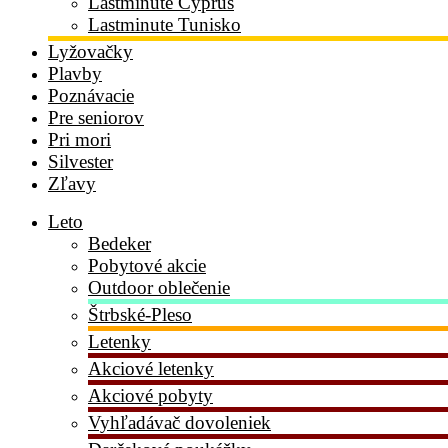
Lastminute Cyprus
Lastminute Tunisko
Lyžovačky
Plavby
Poznávacie
Pre seniorov
Pri mori
Silvester
Zľavy
Leto
Bedeker
Pobytové akcie
Outdoor oblečenie
Štrbské-Pleso
Letenky
Akciové letenky
Akciové pobyty
Vyhľadávač dovoleniek