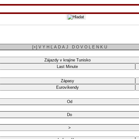
[+] V Y H Ľ A D A J D O V O L E N K U
Zájazdy v krajine Tunisko
Last Minute
Zápasy
Eurovíkendy
Od
Do
>