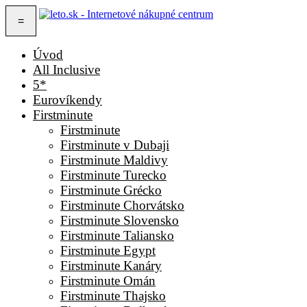
=
Úvod
All Inclusive
5*
Eurovíkendy
Firstminute
Firstminute
Firstminute v Dubaji
Firstminute Maldivy
Firstminute Turecko
Firstminute Grécko
Firstminute Chorvátsko
Firstminute Slovensko
Firstminute Taliansko
Firstminute Egypt
Firstminute Kanáry
Firstminute Omán
Firstminute Thajsko