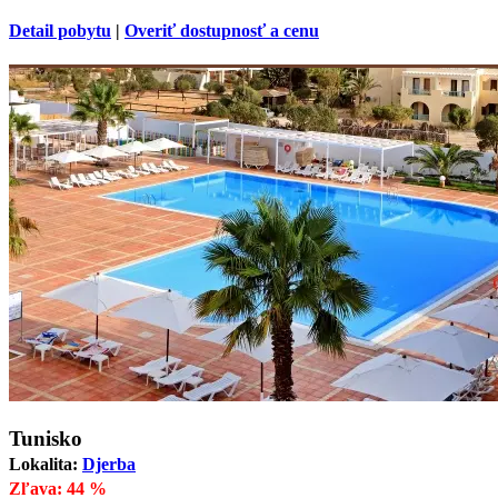
Detail pobytu
|
Overiť dostupnosť a cenu
Tunisko
Lokalita:
Djerba
Zľava: 44 %