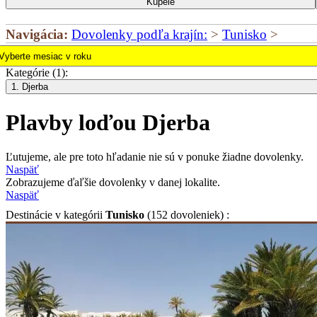
Kúpele
Navigácia:
Dovolenky podľa krajín:
>
Tunisko
>
Kategórie (1):
1. Djerba
Plavby loďou Djerba
Ľutujeme, ale pre toto hľadanie nie sú v ponuke žiadne dovolenky.
Naspäť
Zobrazujeme ďaľšie dovolenky v danej lokalite.
Naspäť
Destinácie
v kategórii
Tunisko
(152 dovoleniek) :