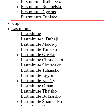
Firstminute Bulharsko
Firstminute Španielsko
Firstminute Cyprus
Firstminute Tunisko
Kúpele
Lastminute
Lastminute
Lastminute v Dubaji
Lastminute Maldivy
Lastminute Turecko
Lastminute Grécko
Lastminute Chorvátsko
Lastminute Slovensko
Lastminute Taliansko
Lastminute Egypt
Lastminute Kanáry
Lastminute Omán
Lastminute Thajsko
Lastminute Bulharsko
Lastminute Španielsko