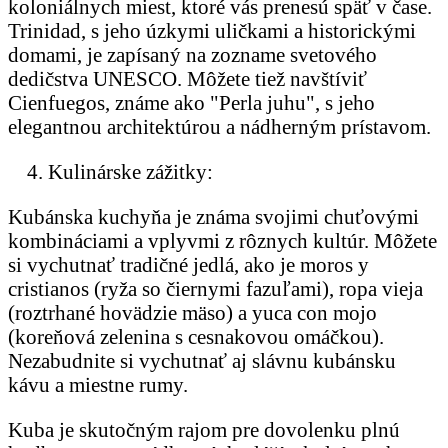
koloniálnych miest, ktoré vás prenesú späť v čase.
Trinidad, s jeho úzkymi uličkami a historickými
domami, je zapísaný na zozname svetového
dedičstva UNESCO. Môžete tiež navštíviť
Cienfuegos, známe ako "Perla juhu", s jeho
elegantnou architektúrou a nádherným prístavom.
Kulinárske zážitky:
Kubánska kuchyňa je známa svojimi chuťovými
kombináciami a vplyvmi z rôznych kultúr. Môžete
si vychutnať tradičné jedlá, ako je moros y
cristianos (ryža so čiernymi fazuľami), ropa vieja
(roztrhané hovädzie mäso) a yuca con mojo
(koreňová zelenina s cesnakovou omáčkou).
Nezabudnite si vychutnať aj slávnu kubánsku
kávu a miestne rumy.
Kuba je skutočným rajom pre dovolenku plnú