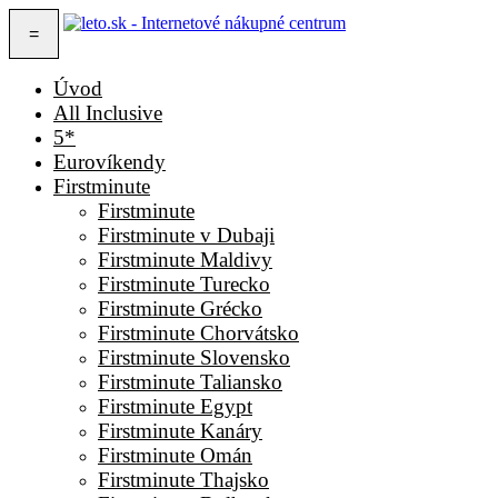
=
Úvod
All Inclusive
5*
Eurovíkendy
Firstminute
Firstminute
Firstminute v Dubaji
Firstminute Maldivy
Firstminute Turecko
Firstminute Grécko
Firstminute Chorvátsko
Firstminute Slovensko
Firstminute Taliansko
Firstminute Egypt
Firstminute Kanáry
Firstminute Omán
Firstminute Thajsko