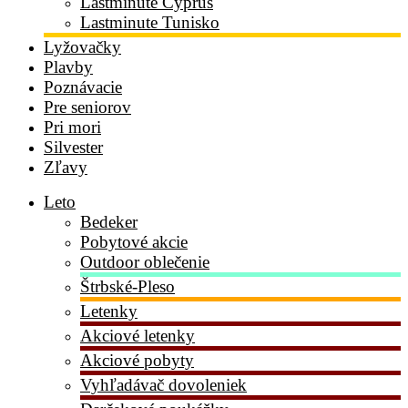
Lastminute Cyprus
Lastminute Tunisko
Lyžovačky
Plavby
Poznávacie
Pre seniorov
Pri mori
Silvester
Zľavy
Leto
Bedeker
Pobytové akcie
Outdoor oblečenie
Štrbské-Pleso
Letenky
Akciové letenky
Akciové pobyty
Vyhľadávač dovoleniek