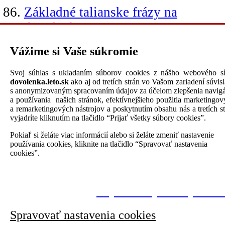
Základné talianske frázy na
dovolenke
Základné francúzske frázy na
Vážime si Vaše súkromie
dovolenke
Základné frázy v angličtine na
Svoj súhlas s ukladaním súborov cookies z nášho webového sí
dovolenka.leto.sk
ako aj od tretích strán vo Vašom zariadení súvis
dovolenke
s anonymizovaným spracovaním údajov za účelom zlepšenia navigá
a používania našich stránok, efektívnejšieho použitia marketingo
Základné frázy v španielčine na
a remarketingových nástrojov a poskytnutím obsahu nás a tretích s
vyjadríte kliknutím na tlačidlo “Prijať všetky súbory cookies”.
dovolenke
Pokiaľ si želáte viac informácií alebo si želáte zmeniť nastavenie
používania cookies, kliknite na tlačidlo “Spravovať nastavenia
cookies”.
Copyright.sk © by Web. All rights reserved. |
Zásady
ochrany osobných údajov
|
Súbory cookies
.
V prípade Vašich otázok nás prosím
kontaktujte tu
.
Prijať všetky súbory cook
Spravovať nastavenia cookies